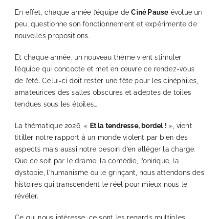
Galerie
En effet, chaque année l’équipe de
Ciné Pause
évolue un
peu, questionne son fonctionnement et expérimente de
nouvelles propositions.
Association
Et chaque année, un nouveau thème vient stimuler
l’équipe qui concocte et met en œuvre ce rendez-vous
Ateliers, expos, labs, …
de l’été. Celui-ci doit rester une fête pour les cinéphiles,
amateurices des salles obscures et adeptes de toiles
La Pause Doc
tendues sous les étoiles…
La thématique 2026, «
Et la tendresse, bordel !
», vient
Cinévillage
titiller notre rapport à un monde violent par bien des
aspects mais aussi notre besoin d’en alléger la charge.
Que ce soit par le drame, la comédie, l’onirique, la
Accès & contact
dystopie, l’humanisme ou le grinçant, nous attendons des
histoires qui transcendent le réel pour mieux nous le
révéler.
Ce qui nous intéresse, ce sont les regards multiples